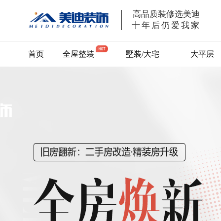
高品质装修选美迪
十年后仍爱我家
首页
全屋整装
墅装/大宅
大平层
M3
别墅/大宅
舒享系列
M5
畅享系列
M7
奢享系列