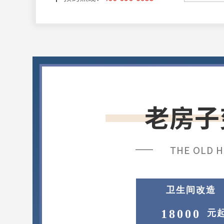
卫生间改造
18000
元