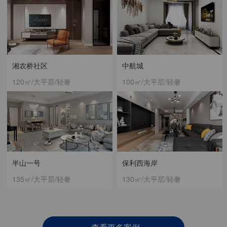
湘农桥社区
中航城
120㎡/大平层/轻奢
100㎡/大平层/轻奢
半山一号
保利西海岸
135㎡/大平层/轻奢
130㎡/大平层/轻奢