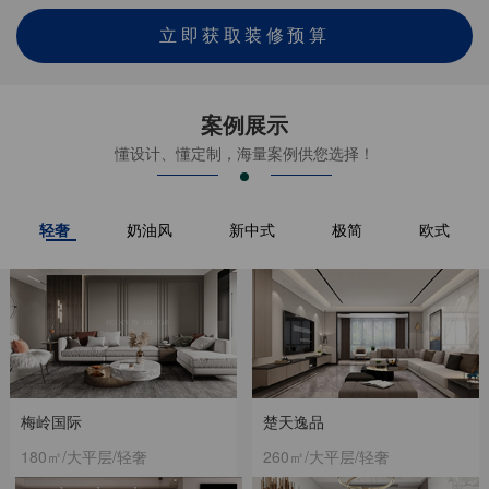
立即获取装修预算
案例展示
懂设计、懂定制，海量案例供您选择！
轻奢
奶油风
新中式
极简
欧式
梅岭国际
楚天逸品
180㎡/大平层/轻奢
260㎡/大平层/轻奢