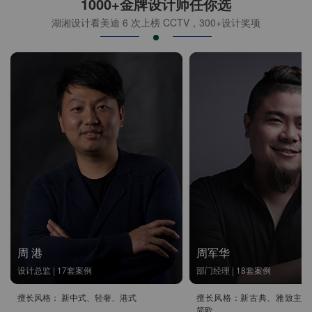
1000+金牌设计师任你选
湖湘设计看美迪 6 次上榜 CCTV，300+设计奖项
周 港
周军华
设计总监 | 17套案例
部门经理 | 18套案例
擅长风格： 新中式、轻奢、港式
擅长风格：新古典、雅致主义
简欧